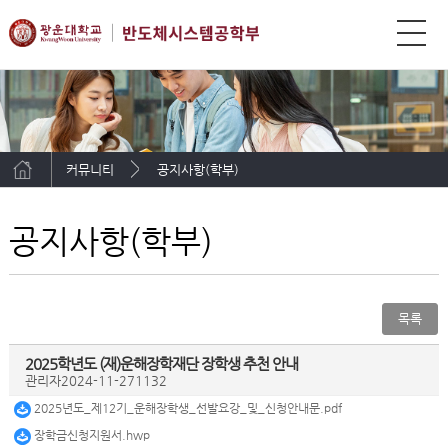
커뮤니티
공지사항(학부)
공지사항(학부)
목록
2025학년도 (재)운해장학재단 장학생 추천 안내
관리자
2024-11-27
1132
2025년도_제12기_운해장학생_선발요강_및_신청안내문.pdf
장학금신청지원서.hwp