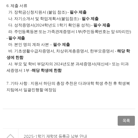
6.
제출 서류
가
.
장학금신청지원서
(
붙임 참조
)
-
필수 제출
나
.
자기소개서 및 학업계획서
(
붙임참조
)
-
필수 제출
다
.
성적증명서
(2024
학년도
1
학기 확인용 성적
)
-
필수 제출
라
.
주민등록등본 또는 가족관계증명서
1
부
(
주민등록번호는 앞
6
자리만
)
-
필수 제
출
마
.
본인 명의 계좌 사본
–
필수 제출
바
.
기초생활수급자증명서
,
차상위계층증명서
,
한부모증명서
-
해당 학
생에 한함
사
.
부모 및 학비 부담자의
2024
년도분 과세증명서
(
재산세
>
또는 미과
세증명서
1
부
-
해당 학생에 한함
7. 기타 사항 : 지원서 하단의 총장 추천은 다과대학 학생 추천 후 학생복
지팀에서 일괄진행할 예정임
목록
2025-1학기 재학생 등록금 납부 안내