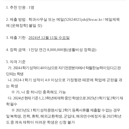
1. 추천 인원 : 1명
2. 제출 방법 : 학과사무실 또는 메일(52024021jsh@kw.ac.kr / 메일제목
에 [운해장학] 붙일 것)
3. 제출 기한 :
2024년 12월 11일 수요일
4. 장학 금액 :
1
인당 연간
8,000,000
원
(
생활비성 장학금
)
5.
자격 기준
가
.
2024-1
학기 성적이
4.0
이상으로 자기전문분야에서 탁월한 능력이 있다고 판
단되는 학생
나
. 2024-1
학기 성적이
4.0
이상으로 가정형편 때문에 학업에 곤란을 겪
는 학생
※
가
,
나 중 하나만 충족해도 가능
다
.
2024
년 현재 기준
1, 2, 3
학년에 재학 중인 학생으로
2025
년
1
학기 및
2
학기 재
학 필
수
※
2025
년도
1
학기 성적증명서 및
2
학기 등록서류를 제출할 수 없는 경우
및 복
학
생
,
전학
,
휴학
,
해외교환학생
,
군입대
,
해외연수예정자 등
2025
학년
도 중 계속 재
학이
어려운 학생은 신청 불가