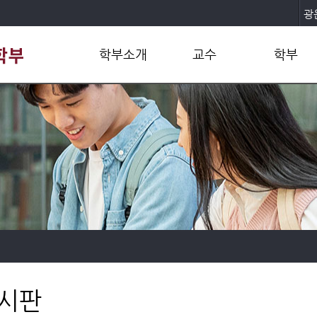
광
학부소개
교수
학부
학부개요
교수진
교과과정
학부장인사말
연구실
교과목소개
교육목표 및 비젼
교과목 이수규정
오시는길
공학인증
장학제도
시판