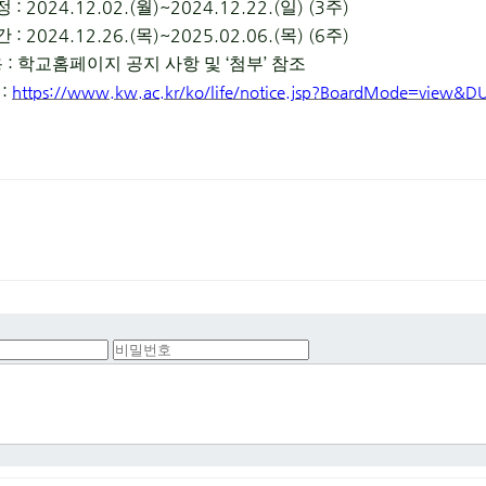
: 2024.12.02.(
)~2024.12.22.(
) (3
)
정
월
일
주
: 2024.12.26.(
)~2025.02.06.(
) (6
)
간
목
목
주
:
‘
’
용
학교홈페이지 공지 사항 및
첨부
참조
:
크
https://www.kw.ac.kr/ko/life/notice.jsp?BoardMode=view&