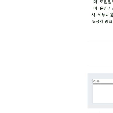
.
마
모집일
.
바
운영기
.
사
세부내
※
공지 링