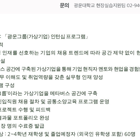
:
(
)
「
광운그룹
가상기업
인턴십 프로그램
」
적
 인재를 선호하는 기업의 채용 트렌드에 따라 공간 제약 없이 
개설
스 공간에 구축된 가상기업을 통해 기업 현직자 멘토와 현업을 경
무 이해도 및 취업역량을 갖춘
실무형 인재 양성
램 구성
’
그룹
이라는 가상기업을 메타버스 공간에 구축
신입직원 채용 절차 및 공통소양교육 프로그램 운영
프로젝트 수행 및 피드백
결과물 포트폴리오 완성
장 명의 수료증 발급
: 2~4
(
) 60
상
학년 재학생 및 졸업예정자
외국인 유학생 포함
명