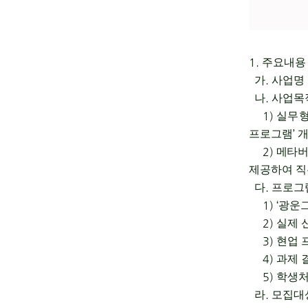
1.
주요내용
.
가
사업명
.
나
사업목
1)
실무형
’
프로그램
2)
메타버
제공하여 직
.
다
프로그
1) ‘
광운
2)
실제 
3)
현업 
4)
과제 
5)
학생처
.
라
모집대