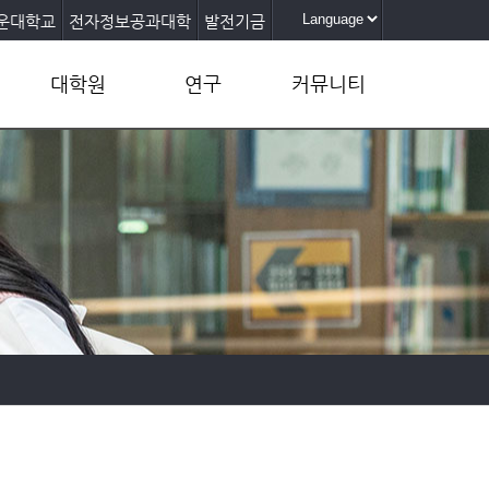
운대학교
전자정보공과대학
발전기금
대학원
연구
커뮤니티
반도체공학과
AI반도체연계전공
공지사항(학부)
반도체융합공학과
반도체전공트랙
공지사항(대학원)
(협동학과)
연구센터
자유게시판
학부뉴스
포커스