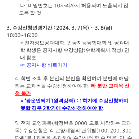
.
10
다
비밀번호는
자리까지 허용되며 노출되지 않
도록 할 것
3.
: 2024. 3. 7(
) ~ 3. 8(
)
수강신청변경기간
목
금
10:00~16:00
*
,
전자정보공과대학
인공지능융합대학 및 공과대
(
)
학 학생은 공지사항 수강상담
수학계획서 작성
안
내 참조
☞
공지사항 바로가기
4.
학번 조회 후 본인의 분반을 확인하여 분반에 해당
.
되는 교과목을 수강신청하여야 함
타 분반 교과목 신
청 불가
* ‘
’(
) : 1
광운인되기
원격강좌
학기에 수강신청하지
2
.
못할 경우
학기에 수강신청하여야 함
5.
(
0000-
전체 교양과목
학정번호
으로 시작하는 교과
)
(100, 200, 300
목
수강신청은 각 교양계열의 단위별
)
1
.
,
단위
로
과목을 초과하여 수강신청 할 수 없음
단
수