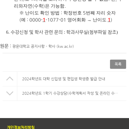
(
)
.
리와자연
수학
은 가능함
:
5
※
난이도 확인 방법
학정번호
번째 자리 숫자
(
: 0000-
1
-1077-01
1
)
예
영어회화
→
난이도
수강신청 및 학사 관련 문의
학과사무실
첨부파일 참조
6.
:
(
)
원문 :
광운대학교 공지사항 - 학사 (kw.ac.kr)
목록
2024학년도 대학 신입생 및 편입생 학생증 발급 안내
2024학년도 1학기 수강상담(수학계획서 작성 및 온라인 수강상담) 시행 안내
개인정보처리방침