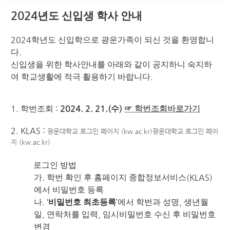
2024
년도 신입생 학사 안내
2024
학년도 신입학으로 광운가족이 되신 것을 환영합니
.
다
신입생을 위한 학사안내를 아래와 같이 공지하니 숙지하
.
여 학교생활에 적극 활용하기 바랍니다
1.
:
2024. 2. 21.(
)
학번조회
수
☞
학번조회바로가기
2. KLAS :
광운대학교 로그인 페이지 (kw.ac.kr)
광운대학교 로그인 페이
지 (kw.ac.kr)
로그인 방법
.
(KLAS)
가
학번 확인 후 홈페이지 종합정보서비스
에서 비밀번호 등록
. ‘
’
,
나
비밀번호 최초등록
에서 학번과 성명
생년월
,
,
일
연락처를 입력
임시비밀번호 수신 후 비밀번호
변경