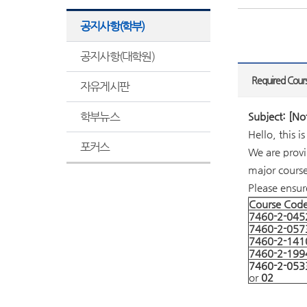
공지사항(학부)
공지사항(대학원)
Required Cours
자유게시판
학부뉴스
Subject: [No
Hello, this 
포커스
We are provid
major course
Please ensur
Course Cod
7460-2-045
7460-2-057
7460-2-141
7460-2-199
7460-2-053
or
02