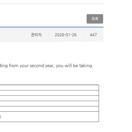
목록
관리자
2026-01-26
447
arting from your second year, you will be taking
)