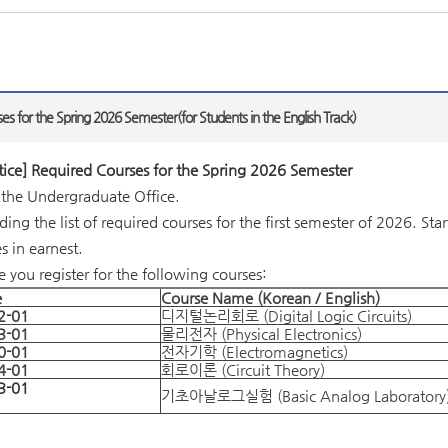
es for the Spring 2026 Semester(for Students in the English Track)
tice] Required Courses for the Spring 2026 Semester
is the Undergraduate Office.
ing the list of required courses for the first semester of 2026. St
s in earnest.
e you register for the following courses:
e
Course Name (Korean / English)
2-01
디지털논리회로 (Digital Logic Circuits)
3-01
물리전자 (Physical Electronics)
0-01
전자기학 (Electromagnetics)
4-01
회로이론 (Circuit Theory)
3-01
기초아날로그실험 (Basic Analog Laboratory