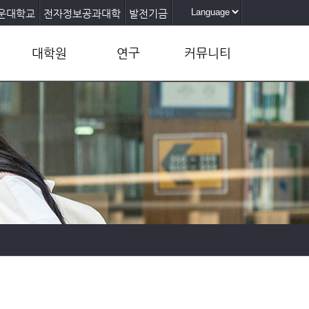
운대학교
전자정보공과대학
발전기금
대학원
연구
커뮤니티
반도체공학과
AI반도체연계전공
공지사항(학부)
반도체융합공학과
반도체전공트랙
공지사항(대학원)
(협동학과)
연구센터
자유게시판
학부뉴스
포커스