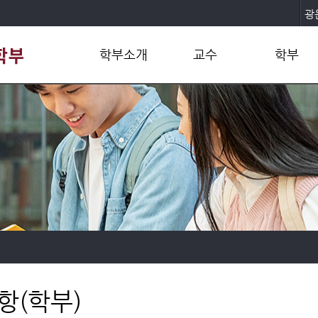
광
학부소개
교수
학부
학부개요
교수진
교과과정
학부장인사말
연구실
교과목소개
교육목표 및 비젼
교과목 이수규정
오시는길
공학인증
장학제도
항(학부)