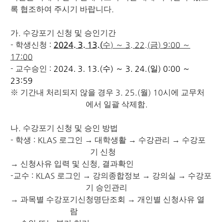
.
록 협조하여 주시기 바랍니다
.
가
수강포기 신청 및 승인기간
-
:
2024. 3. 13.(
)
3. 22.(
) 9:00
학생신청
수
～
금
～
17:00
-
:
2024. 3. 13.(
)
3. 24.(
) 0:00
교수승인
수
～
일
～
23:59
3. 25.(
) 10
※
기간내 처리되지 않을 경우
월
시에 교무처
.
에서 일괄 삭제함
.
나
수강포기 신청 및 승인 방법
-
: KLAS
학생
로그인
→
대학생활
→
수강관리
→
수강포
기 신청
,
→
신청사유 입력 및 신청
결과확인
-
: KLAS
교수
로그인
→
강의종합정보
→
강의실
→
수강포
기 승인관리
→
과목별 수강포기신청명단조회
→
개인별 신청사유 열
람