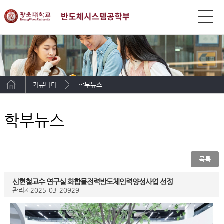
커뮤니티
학부뉴스
학부뉴스
목록
신현철교수 연구실 화합물전력반도체인력양성사업 선정
관리자
2025-03-20
929