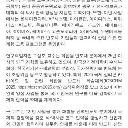
공학부
)
등이 공동연구원으로 참여하여 광운대 전자정보공과
대학의 석
·
박사 인력 양성을 지원할 계획이다
.
또한
,
이번 사업
에서는 온세미컨덕터
, AP
시스템
,
아이큐랩
,
아이디에스
,
파워
마스터반도체
,
루트세미콘
,
에이직랜드
,
라노엠
,
웨이브피
아
,
웨이비스
,
쎄미하우
,
고순도코리아
, SK
파워텍
,
우원테크놀
러지 등 국내외 주요 반도체 기업들과 협력하여 산업 수요 연
계형 교육 프로그램을 운영한다
.
연구책임자인 구상모 교수는 화합물 반도체 분야에서
25
년 이
상의 연구 경험을 보유하고 있으며
,
한국전기전자학회 수석부
회장
,
한국전기전자재료학회 부회장
,
국가전략기술 반도체 분
야 조정위원 등으로 활동하고 있다
.
특히
, 2025
국제 실리콘 카
바이드 및 관련 화합물 반도체 학술대회
(ICSCRM
2025,
https://icscrm2025.org
/)
조직위원장을 맡고 있으며 이번
인력 양성 사업을 통해 국내 반도체 연구를 더욱 강화하고 국
제적 협력을 확대할 계획이다
.
구 교수는
"
이번 사업을 통해 화합물 전력반도체 분야에서 국
제적 경쟁력을 갖춘 석
·
박사급 연구 인력을 양성하고 산업계
와 긴밀히 협력하여 실무형 인재를 배출해 미래 반도체 산업