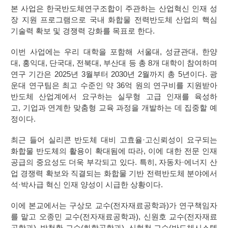
본 사업은 한국반도체연구조합이 주관하는 산업혁신 인재 성
장 지원 프로그램으로 국내 화합물 전력반도체 산업의 핵심
기술력 확보 및 경쟁력 강화를 목표로 한다
.
이번 사업에는 우리 대학을 포함해 서울대
,
성균관대
,
한양
대
,
홍익대
,
단국대
,
전북대
,
부산대 등 총
8
개 대학이 참여하며
연구 기간은
2025
년
3
월부터
2030
년
2
월까지 총
5
년이다
.
광
운대 연구팀은 최고 수준인 약
36
억 원의 연구비를 지원받아
반도체 산업계에서 요구하는 실무형 고급 인재를 육성하
고
,
기업과 연계한 맞춤형 교육 과정을 개발하는 데 집중할 예
정이다
.
최근 들어 실리콘 반도체 대비 고효율
·
고신뢰성이 요구되는
화합물 반도체의 활용이 확대됨에 따라
,
이에 대한 전문 인재
공급의 중요성도 더욱 부각되고 있다
.
특히
,
자동차
·
에너지 산
업 경쟁력 확보와 직결되는 화합물 기반 전력반도체 분야에서
석
·
박사급 혁신 인재 양성이 시급한 상황이다
.
이에 본교에서는 구상모 교수
(
전자재료공학과
)
가 연구책임자
를 맡고 오종민 교수
(
전자재료공학과
),
신원호 교수
(
전자재료
공학과
),
박철환 교수
(
화학공학과
),
신현철 교수
(
반도체시스템