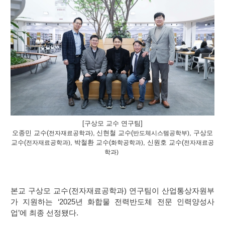
[구상모 교수 연구팀]
오종민 교수
(
,
신현철 교수
(
,
구상모
전자재료공학과
)
반도체시스템공학부
)
교수
(
,
박철환 교수
(
,
신원호 교수
(
전자재료공학과
)
화학공학과
)
전자재료공
학과
)
본교 구상모 교수
(
전자재료공학과
)
연구팀이 산업통상자원부
가 지원하는
‘2025
년 화합물 전력반도체 전문 인력양성사
업
’
에 최종 선정됐다
.