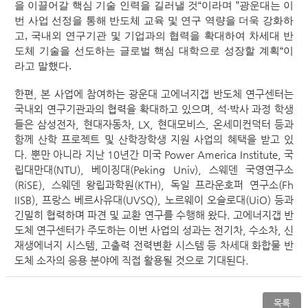
을 이끌어갈 핵심 기술 인력을 길러낼 것
“
이라며
”
광운대는 이
번 사업 선정을 통해 반도체 교육 및 연구 역량을 더욱 강화하
고
,
국내외 연구기관 및 기업과의 협력을 확대하여 차세대 반
도체 기술을 선도하는 글로벌 핵심 대학으로 성장할 계획
“
이
라고 말했다
.
한편
,
본 사업에 참여하는 광운대 고에너지갭 반도체 연구센터는
국내외 연구기관과의 협력을 확대하고 있으며
,
석
·
박사 과정 학생
들은 삼성전자
,
현대자동차
, LX,
현대모비스
,
온세미컨덕터 등과
함께 산학 프로젝트 및 산학장학생 지원 사업의 혜택을 받고 있
다
.
뿐만 아니라 지난
10
년간 미국
Power America Institute,
국
립대만대
(NTU),
베이징대
(Peking Univ),
스웨덴 국영연구소
(RiSE),
스웨덴 왕립과학원
(KTH),
독일 프라운호퍼 연구소
(Fh
IISB),
프랑스 베르사유대
(UVSQ),
노르웨이 오슬로대
(UiO)
등과
긴밀히 협력하며 파견 및 교환 연구를 수행해 왔다
.
고에너지갭 반
도체 연구센터가 주도하는 이번 사업의 성과는 전기차
,
수소차
,
신
재생에너지 시스템
,
고출력 전력변환 시스템 등 차세대 화합물 반
도체 소자의 응용 분야에 직접 활용될 것으로 기대된다
.
목록