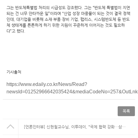
그는 반도체특별법 처리의 시급성도 강조했다. 그는 “반도체 특별법이 지연
되는 건 너무 안타까운 일”이라며 “산업 성장 마중물이 되는 것이 결국 정책
인데, 대기업을 비롯해 소재·부품·장비 기업, 팹리스, 시스템반도체 등 반도
체 생태계를 튼튼하게 하기 위한 지원이 꾸준하게 이어지는 것도 필요하
다”고 했다.
기사출처
https://www.edaily.co.kr/News/Read?
newsId=01252966642035424&mediaCodeNo=257&OutLn
목록
[언론인터뷰] 신현철교수님, 이투데이, “국제 협력 강화…삼성 등 산학연 모델 구축”