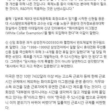
경 개선을 위해 나온 것입니다. 육체노동 등이 이뤄지는 분야에 적용이 필요
한 것이지, R&D까지 적용하는 것은 난센스입니다.”
올해 1일부로 제8대 반도체공학회 회장으로서 임기를 시작한 신현철 광운
대 시스템반도체공학과 교수는 6일 서울 노원구 광운대 전자정보공과대학
장실에서 진행한 이데일리와 신년 인터뷰에서 “‘화이트칼라 이그젬션
(White Collar Exemption)’을 빨리 도입해야 한다”며 이같이 말했다.
신 신임 회장은 과거 삼성전자(005930)와 퀄컴에서 반도체설계 연구원으
로 일했다. 그는 “1998~1999년 삼성전자에서 일할 당시 휴대전화 무선통
신용 칩을 국산화하기 위해 3~4개월 동안 휴일 없이 일했다”며 “설 당일 하
루만 쉬었다. 목표를 가지고 개발하는데, 주 52시간제는 말이 안 된다”고 했
다. 그러면서 “당시에는 이게 특별한 것이 아니라 당연하다고 생각했다”며
“회사에서 먹고 자고 하면서 집중했다”고 부연했다.
미국은 연간 10만 7432달러 이상 버는 고소득 근로자 등에 한해 근로
시간 규제에서 제외하는 화이트칼라 이그젬션을 운영 중이다. 직무와
소득 요건을 갖춘 근로자에게 유연한 근로시간 제도를 두는 것이다. 신
회장은 “대부분의 엔지니어는 시간을 생각하지 않고 개발을 위해 몰입
하고 있다는 뜻”이라고 했다. 이어 “한국은 주 52시간을 법으로 규제하
니 이미 분위기가 바뀌어 버렸다”며 일률적인 근로시간 규제를 비판했
다.