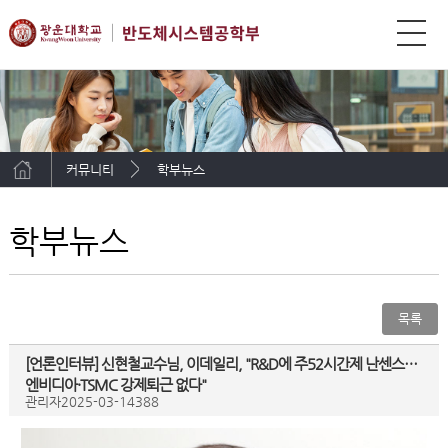
커뮤니티
학부뉴스
학부뉴스
목록
[언론인터뷰] 신현철교수님, 이데일리, "R&D에 주52시간제 난센스…
엔비디아·TSMC 강제퇴근 없다"
관리자
2025-03-14
388