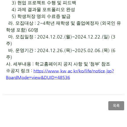
3)
현업 프로젝트 수행 및 피드백
4)
과제 결과물 포트폴리오 완성
5)
학생처장 명의 수료증 발급
.
: 2~4
(
라
모집대상
학년 재학생 및 졸업예정자
외국인 유
) 60
학생 포함
명
.
: 2024.12.02.(
)~2024.12.22.(
) (3
마
모집일정
월
일
)
주
.
: 2024.12.26.(
)~2025.02.06.(
) (6
바
운영기간
목
목
)
주
.
:
‘
’
사
세부내용
학교홈페이지 공지 사항 및
첨부
참조
:
※
공지 링크
https://www.kw.ac.kr/ko/life/notice.jsp?
BoardMode=view&DUID=48536
목록