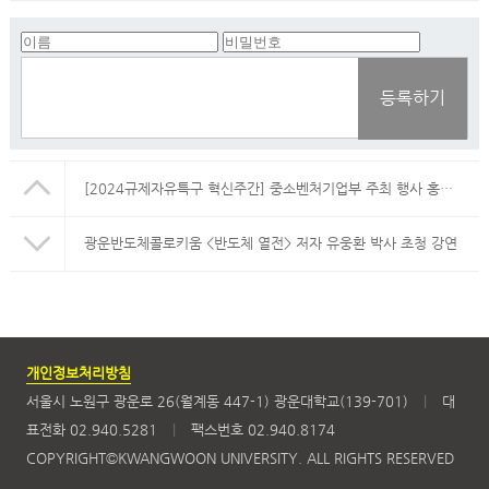
등록하기
[2024규제자유특구 혁신주간] 중소벤처기업부 주최 행사 홍보 협조 요청 및 단체 참관 신청 안내
광운반도체콜로키움 <반도체 열전> 저자 유웅환 박사 초청 강연
개인정보처리방침
서울시 노원구 광운로 26(월계동 447-1) 광운대학교(139-701)
|
대
표전화 02.940.5281
|
팩스번호 02.940.8174
COPYRIGHT©KWANGWOON UNIVERSITY. ALL RIGHTS RESERVED